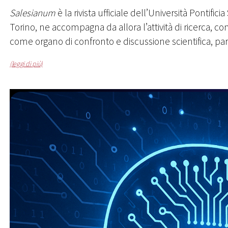
Salesianum
è la rivista ufficiale dell’Università Pontif
Torino, ne accompagna da allora l’attività di ricerca, co
come organo di confronto e discussione scientifica, par
(leggi di più)